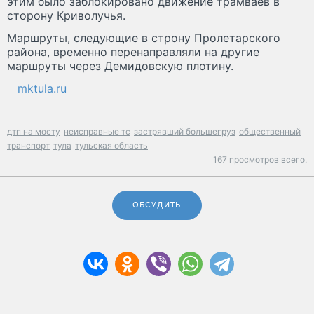
этим было заблокировано движение трамваев в
сторону Криволучья.
Маршруты, следующие в строну Пролетарского
района, временно перенаправляли на другие
маршруты через Демидовскую плотину.
mktula.ru
дтп на мосту
неисправные тс
застрявший большегруз
общественный
транспорт
тула
тульская область
167 просмотров всего.
ОБСУДИТЬ