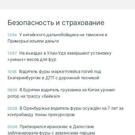
Безопасность и страхование
У китайского дальнобойщика на таможне в
13:54
Приморье изъяли деньги
Ha въeздax в Улaн-Удэ зaвepшaют ycтaнoвкy
13:07
«yмныx» вecoв для фyp
Водитель фуры маркетплейса погиб под
10:56
Екатеринбургом в ДТП с дорожной техникой
В Бурятии водитель грузовика из Китая уронил
09:36
ротор на трассу «Байкал»
В Оренбуржье водитель фуры осуждён на 7 лет за
05.08
контрабанду тонны прекурсоров
Притворился иранским: в Дагестане
05.08
заблокировали фуры с армянским перцем