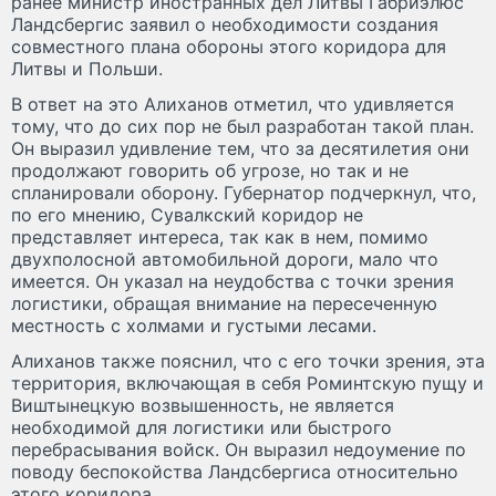
ранее министр иностранных дел Литвы Габриэлюс
Ландсбергис заявил о необходимости создания
совместного плана обороны этого коридора для
Литвы и Польши.
В ответ на это Алиханов отметил, что удивляется
тому, что до сих пор не был разработан такой план.
Он выразил удивление тем, что за десятилетия они
продолжают говорить об угрозе, но так и не
спланировали оборону. Губернатор подчеркнул, что,
по его мнению, Сувалкский коридор не
представляет интереса, так как в нем, помимо
двухполосной автомобильной дороги, мало что
имеется. Он указал на неудобства с точки зрения
логистики, обращая внимание на пересеченную
местность с холмами и густыми лесами.
Алиханов также пояснил, что с его точки зрения, эта
территория, включающая в себя Роминтскую пущу и
Виштынецкую возвышенность, не является
необходимой для логистики или быстрого
перебрасывания войск. Он выразил недоумение по
поводу беспокойства Ландсбергиса относительно
этого коридора.