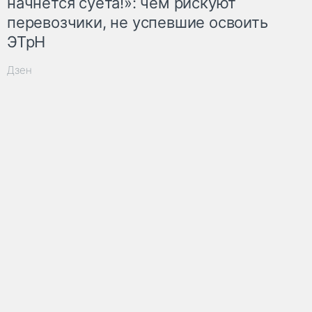
начнётся суета!»: чем рискуют
перевозчики, не успевшие освоить
ЭТрН
Дзен