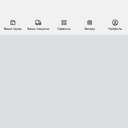
Ваши грузы
Ваши машины
Сервисы
Заказы
Профиль
АВТОМАТИЗАЦИЯ ПЕРЕВОЗОК
Площадки
Заказы
Торги
Тендеры
АТИ-Доки
GPS-мониторинг
АТИ Мессенджер
Цепочки грузов
API ATI.SU
ПОЛЕЗНОЕ
Расчет расстояний
БЕЗОПАСНОСТЬ
Академия ATI.SU
ATI.SU о безопасности
Звезды ATI.SU на вашем сайте
КОНТАКТЫ И ТАРИФЫ
Памятка по проверке контрагентов