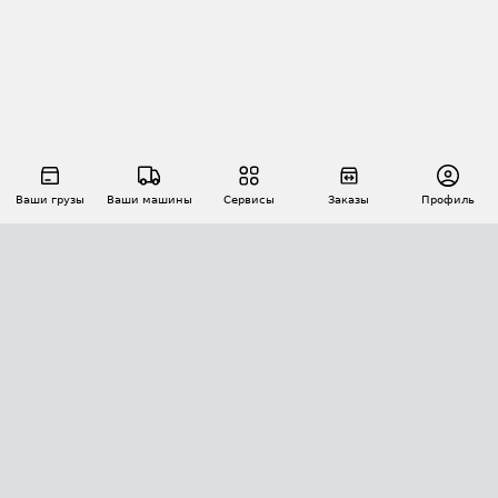
Ваши грузы
Ваши машины
Сервисы
Заказы
Профиль
АВТОМАТИЗАЦИЯ ПЕРЕВОЗОК
Площадки
Заказы
Торги
Тендеры
АТИ-Доки
GPS-мониторинг
АТИ Мессенджер
Цепочки грузов
API ATI.SU
ПОЛЕЗНОЕ
Расчет расстояний