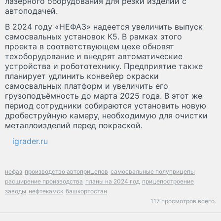
лазерного оборудования для резки изделий с
автоподачей.
В 2024 году «НЕФАЗ» надеется увеличить выпуск
самосвальных установок К5. В рамках этого
проекта в соответствующем цехе обновят
техоборудование и внедрят автоматические
устройства и робототехнику. Предприятие также
планирует удлинить конвейер окраски
самосвальных платформ и увеличить его
грузоподъёмность до марта 2025 года. В этот же
период сотрудники собираются установить новую
дробеструйную камеру, необходимую для очистки
металлоизделий перед покраской.
igrader.ru
нефаз
производство автоприцепов
самосвальные полуприцепы
расширение производства
планы на 2024 год
прицепостроение
заводы
нефтекамск
башкортостан
117 просмотров всего.