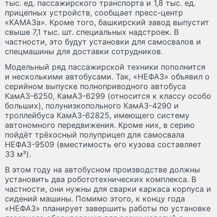
тыс. ед. пассажирского транспорта и 1,8 тыс. ед.
прицепных устройств, сообщает пресс-центр
«КАМАЗа». Кроме того, башкирский завод выпустит
свыше 7,1 тыс. шт. специальных надстроек. В
частности, это будут установки для самосвалов и
спецмашины для доставки сотрудников.
Модельный ряд пассажирской техники пополнится
и несколькими автобусами. Так, «НЕФАЗ» объявил о
серийном выпуске полноприводного автобуса
КамАЗ-6250, КамАЗ-6299 (относится к классу особо
больших), полунизкопольного КамАЗ-4290 и
троллейбуса КамАЗ-62825, имеющего систему
автономного передвижения. Кроме них, в серию
пойдёт трёхосный полуприцеп для самосвала
НЕФАЗ-9509 (вместимость его кузова составляет
33 м³).
В этом году на автобусном производстве должны
установить два робототехнических комплекса. В
частности, они нужны для сварки каркаса корпуса и
сидений машины. Помимо этого, к концу года
«НЕФАЗ» планирует завершить работы по установке