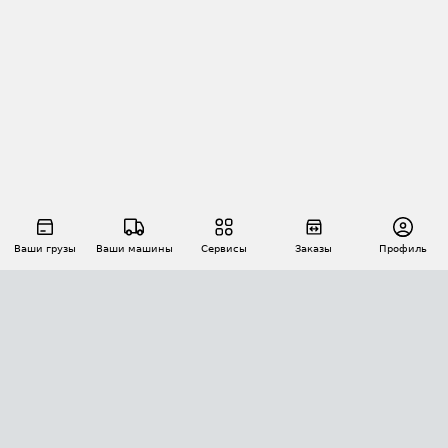
Ваши грузы
Ваши машины
Сервисы
Заказы
Профиль
АВТОМАТИЗАЦИЯ ПЕРЕВОЗОК
Площадки
Заказы
Торги
Тендеры
АТИ-Доки
GPS-мониторинг
АТИ Мессенджер
Цепочки грузов
API ATI.SU