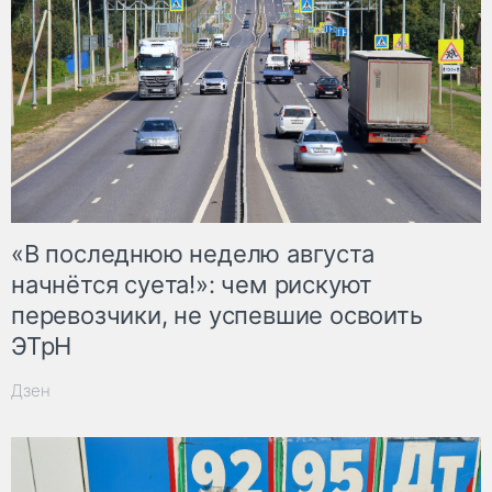
«В последнюю неделю августа
начнётся суета!»: чем рискуют
перевозчики, не успевшие освоить
ЭТрН
Дзен