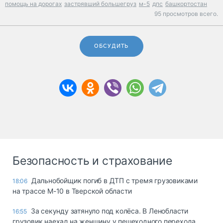
помощь на дорогах
застрявший большегруз
м-5
дпс
башкортостан
95 просмотров всего.
ОБСУДИТЬ
Безопасность и страхование
Дальнобойщик погиб в ДТП с тремя грузовиками
18:06
на трассе М-10 в Тверской области
За секунду затянуло под колёса. В Ленобласти
16:55
грузовик наехал на женщину у пешеходного перехода