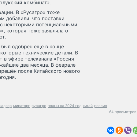
олукский комбинат».
ации. В «Русагро» тоже
ам добавили, что поставки
и с некоторыми потенциальными
», которая тоже заявляла о
ют.
 был одобрен ещё в конце
екоторые технические детали. В
т в эфире телеканала «Россия
ижайшие два месяца. В феврале
азрешён после Китайского нового
годня.
надзор
мираторг
русагро
планы на 2024 год
китай
россия
64 просмотров 