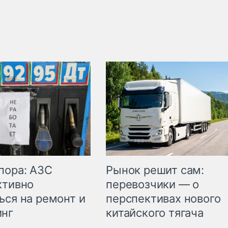
пора: АЗС
Рынок решит сам:
ктивно
перевозчики — о
ься на ремонт и
перспективах нового
инг
китайского тягача