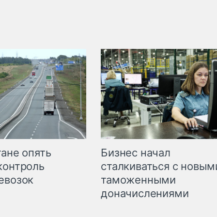
Бизнес начал
тане опять
сталкиваться с новым
контроль
таможенными
евозок
доначислениями