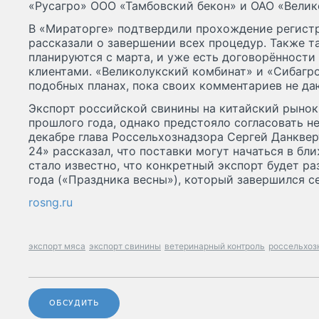
«Русагро» ООО «Тамбовский бекон» и ОАО «Велик
В «Мираторге» подтвердили прохождение регистр
рассказали о завершении всех процедур. Также т
планируются с марта, и уже есть договорённост
клиентами. «Великолукский комбинат» и «Сибагро
подобных планах, пока своих комментариев не да
Экспорт российской свинины на китайский рынок
прошлого года, однако предстояло согласовать н
декабре глава Россельхознадзора Сергей Данквер
24» рассказал, что поставки могут начаться в бл
стало известно, что конкретный экспорт будет р
года («Праздника весны»), который завершился се
rosng.ru
экспорт мяса
экспорт свинины
ветеринарный контроль
россельхоз
ОБСУДИТЬ