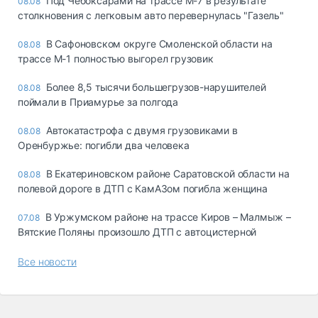
Под Чебоксарами на трассе М-7 в результате
08.08
столкновения с легковым авто перевернулась "Газель"
В Сафоновском округе Смоленской области на
08.08
трассе М-1 полностью выгорел грузовик
Более 8,5 тысячи большегрузов-нарушителей
08.08
поймали в Приамурье за полгода
Автокатастрофа с двумя грузовиками в
08.08
Оренбуржье: погибли два человека
В Екатериновском районе Саратовской области на
08.08
полевой дороге в ДТП с КамАЗом погибла женщина
В Уржумском районе на трассе Киров – Малмыж –
07.08
Вятские Поляны произошло ДТП с автоцистерной
Все новости