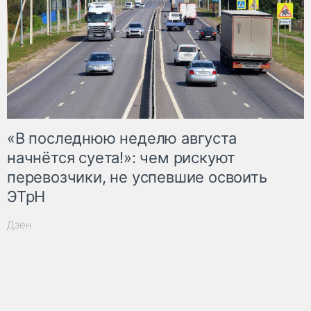
«В последнюю неделю августа
начнётся суета!»: чем рискуют
перевозчики, не успевшие освоить
ЭТрН
Дзен