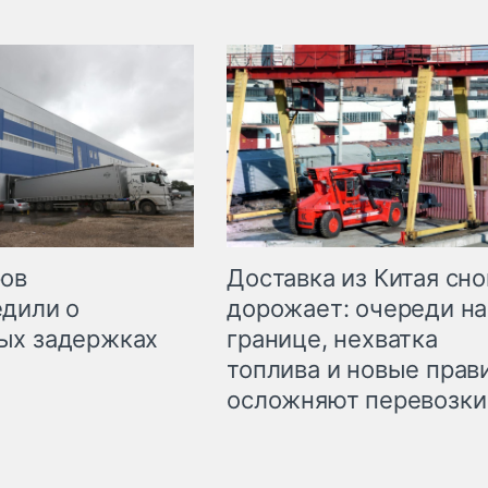
Доставка из Китая сно
ров
дорожает: очереди на
дили о
границе, нехватка
ых задержках
топлива и новые прав
осложняют перевозки