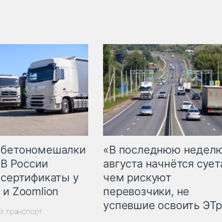
 бетономешалки
«В последнюю недел
 В России
августа начнётся суета
 сертификаты у
чем рискуют
 и Zoomlion
перевозчики, не
успевшие освоить ЭТ
й транспорт