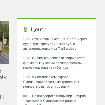
Центр
Страховая компания "Пари" через
19:29
суд в Туле требует 29 млн руб. с
автоперевозчика Kaz TralServiece
В Липецкой области закрывается
18:06
фирма по грузовым автоперевозкам
после полутора лет убытков
ю
!»:
В Сафоновском округе
16:58
Смоленской области на трассе М-1
полностью выгорел грузовик
На автодороге Владимир – Муром
рН
08:15
– Арзамас в Судогодском районе