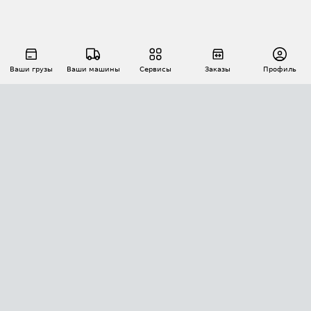
Ваши грузы
Ваши машины
Сервисы
Заказы
Профиль
АВТОМАТИЗАЦИЯ ПЕРЕВОЗОК
Площадки
Заказы
Торги
Тендеры
АТИ-Доки
GPS-мониторинг
АТИ Мессенджер
Цепочки грузов
API ATI.SU
ПОЛЕЗНОЕ
Расчет расстояний
БЕЗОПАСНОСТЬ
Академия ATI.SU
ATI.SU о безопасности
Звезды ATI.SU на вашем сайте
КОНТАКТЫ И ТАРИФЫ
Памятка по проверке контрагентов