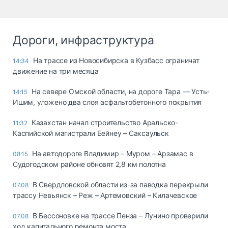
Дороги, инфраструктура
На трассе из Новосибирска в Кузбасс ограничат
14:34
движение на три месяца
На севере Омской области, на дороге Тара — Усть-
14:15
Ишим, уложено два слоя асфальтобетонного покрытия
Казахстан начал строительство Аральско-
11:32
Каспийской магистрали Бейнеу – Саксаульск
На автодороге Владимир – Муром – Арзамас в
08:15
Судогодском районе обновят 2,8 км полотна
В Свердловской области из-за паводка перекрыли
07.08
трассу Невьянск – Реж – Артемовский – Килачевское
В Бессоновке на трассе Пенза – Лунино проверили
07.08
ход капитального ремонта моста