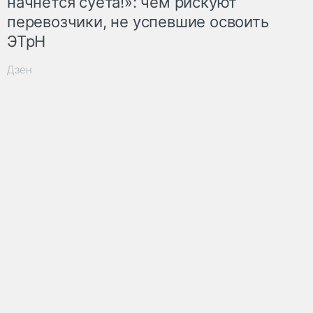
начнётся суета!»: чем рискуют
перевозчики, не успевшие освоить
ЭТрН
Дзен