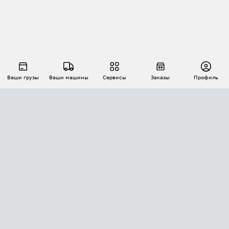
Ваши грузы
Ваши машины
Сервисы
Заказы
Профиль
АВТОМАТИЗАЦИЯ ПЕРЕВОЗОК
Площадки
Заказы
Торги
Тендеры
АТИ-Доки
GPS-мониторинг
АТИ Мессенджер
Цепочки грузов
API ATI.SU
ПОЛЕЗНОЕ
Расчет расстояний
БЕЗОПАСНОСТЬ
Академия ATI.SU