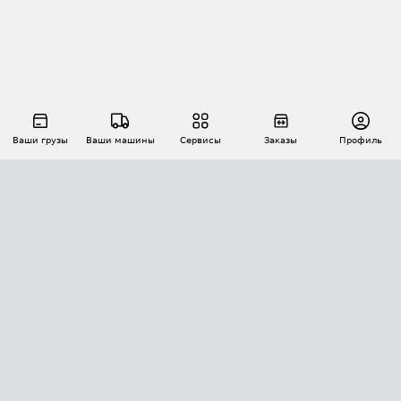
Ваши грузы
Ваши машины
Сервисы
Заказы
Профиль
АВТОМАТИЗАЦИЯ ПЕРЕВОЗОК
Площадки
Заказы
Торги
Тендеры
АТИ-Доки
GPS-мониторинг
АТИ Мессенджер
Цепочки грузов
API ATI.SU
ПОЛЕЗНОЕ
Расчет расстояний
БЕЗОПАСНОСТЬ