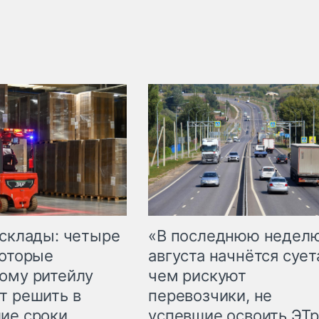
 склады: четыре
«В последнюю недел
которые
августа начнётся суета
ому ритейлу
чем рискуют
т решить в
перевозчики, не
ие сроки
успевшие освоить ЭТ