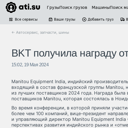
Грузы
Поиск грузов
Машины
Поиск м
Все сервисы
Ваши грузы
Добавить груз
← Автосервис, запчасти, шины
BKT получила награду от
15:02, 19 Мая 2024
Manitou Equipment India, индийский производител
входящий в состав французской группы Manitou, 
из лучших поставщиков 2024 года. Награда была 
поставщиков Manitou, которая состоялась в Ноид
Во время конференции, в которой приняли участи
более чем 100 компаний, вице-президент направл
и управляющий директор Manitou Equipment India
перспективах развития индийского рынка и «от