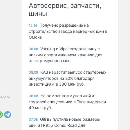
Автосервис, запчасти,
шины
Получено разрешение на
12:14
строительство завода карьерных шин в
Омске
Vaculug и Vipal создали шину с
08.08
низким сопротивлением качению для
электромусоровозов
КАЗ нарастит выпуск стартерных
08.08
аккумуляторов на 20% благодаря
инвестициям в 380 млн руб.
На ремонт коммунальной и
08.08
 всего.
грузовой спецтехники в Туле выделили
40 млн руб.
Giti выпустила новые размеры
07.08
шин GTR955 Combi Road для