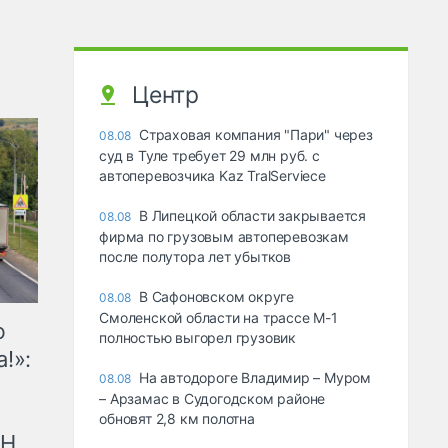
Центр
Страховая компания "Пари" через
08.08
суд в Туле требует 29 млн руб. с
автоперевозчика Kaz TralServiece
В Липецкой области закрывается
08.08
фирма по грузовым автоперевозкам
после полутора лет убытков
В Сафоновском округе
08.08
Смоленской области на трассе М-1
ю
полностью выгорел грузовик
!»:
На автодороге Владимир – Муром
08.08
– Арзамас в Судогодском районе
обновят 2,8 км полотна
рН