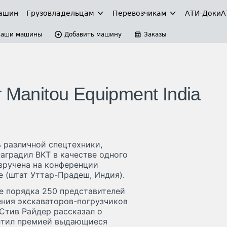
ашин
Грузовладельцам
Перевозчикам
АТИ-Доки
А
Ваши машины
Добавить машину
Заказы
 Manitou Equipment India
ь различной спецтехники,
наградил BKT в качестве одного
вручена на конференции
е (штат Уттар-Прадеш, Индия).
е порядка 250 представителей
ения экскаваторов-погрузчиков
 Стив Райдер рассказал о
метил премией выдающиеся