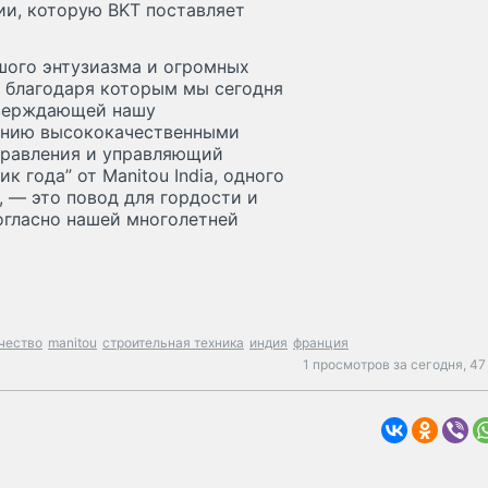
и, которую BKT поставляет
шого энтузиазма и огромных
и благодаря которым мы сегодня
тверждающей нашу
ению высококачественными
 правления и управляющий
 года” от Manitou India, одного
 — это повод для гордости и
огласно нашей многолетней
чество
manitou
строительная техника
индия
франция
1 просмотров за сегодня,
47