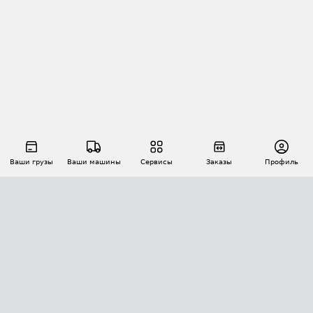
Ваши грузы
Ваши машины
Сервисы
Заказы
Профиль
АВТОМАТИЗАЦИЯ ПЕРЕВОЗОК
Площадки
Заказы
Торги
Тендеры
АТИ-Доки
GPS-мониторинг
АТИ Мессенджер
Цепочки грузов
API ATI.SU