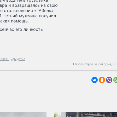
ый водитель грузовика
евра и возвращаясь на свою
ле столкновения «ГАЗель»
49-летний мужчина получил
нская помощь.
сейчас его личность
газель
удмуртия
1 просмотров за сегодня,
80