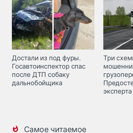
Три схе
Достали из под фуры.
мошенни
Госавтоинспектор спас
грузопер
после ДТП собаку
Предост
дальнобойщика
эксперта
Самое читаемое