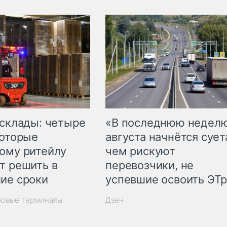
 склады: четыре
«В последнюю недел
которые
августа начнётся суета
ому ритейлу
чем рискуют
т решить в
перевозчики, не
ие сроки
успевшие освоить ЭТ
зовые терминалы
Дзен