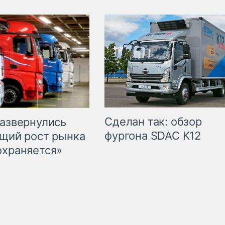
Сделан так: обзор
развернулись
фургона SDAC K12
бщий рост рынка
охраняется»