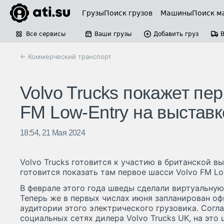
Грузы
Поиск грузов
Машины
Поиск м
Все сервисы
Ваши грузы
Добавить груз
← Коммерческий транспорт
Volvo Trucks покажет пе
FM Low-Entry на выстав
18:54, 21 Мая 2024
Volvo Trucks готовится к участию в британской вы
готовится показать там первое шасси Volvo FM Low
В феврале этого года шведы сделали виртуальную
Теперь же в первых числах июня запланирован о
аудитории этого электрического грузовика. Согл
социальных сетях дилера Volvo Trucks UK, на это 