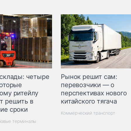
Рынок решит сам:
 склады: четыре
перевозчики — о
которые
перспективах нового
ому ритейлу
китайского тягача
т решить в
ие сроки
Коммерческий транспорт
зовые терминалы