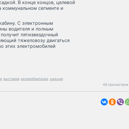
садкой. В конце концов, целевой
а коммунальном сегменте и
кабину. С электронным
ины водителя и полным
 получит пятизвездочный
воляющий тяжеловозу двигаться
во этих электромобилей
ки
выставки
великобритания
швеция
48 просмотров 