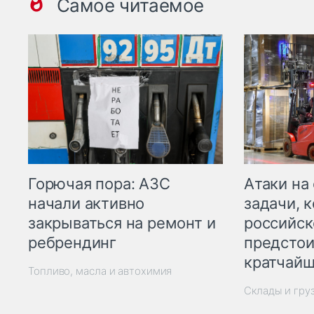
Самое читаемое
Горючая пора: АЗС
Атаки на
начали активно
задачи, 
закрываться на ремонт и
российск
ребрендинг
предстои
кратчайш
Топливо, масла и автохимия
Склады и гру