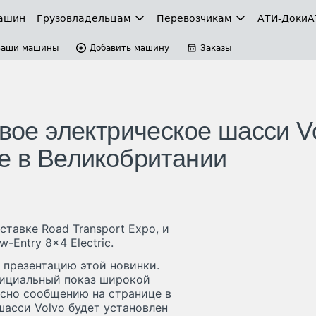
ашин
Грузовладельцам
Перевозчикам
АТИ-Доки
А
Ваши машины
Добавить машину
Заказы
рвое электрическое шасси V
ке в Великобритании
ставке Road Transport Expo, и
-Entry 8x4 Еlectric.
 презентацию этой новинки.
фициальный показ широкой
асно сообщению на странице в
шасси Volvo будет установлен