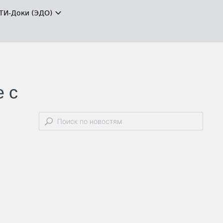
ТИ-Доки (ЭДО)
 с