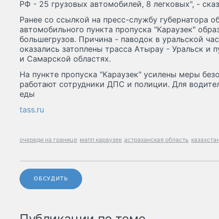
РФ - 25 грузовых автомобилей, 8 легковых", - ска
Ранее со ссылкой на пресс-службу губернатора о
автомобильного пункта пропуска "Караузек" обра
большегрузов. Причина - паводок в уральской час
оказались затоплены трасса Атырау - Уральск и 
и Самарской областях.
На пункте пропуска "Караузек" усилены меры без
работают сотрудники ДПС и полиции. Для водите
еды
tass.ru
очереди на границе
мапп караузек
астраханская область
казахста
ОБСУДИТЬ
Публикации по теме