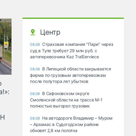
Центр
Страховая компания "Пари" через
08.08
суд в Туле требует 29 млн руб. с
автоперевозчика Kaz TralServiece
В Липецкой области закрывается
08.08
фирма по грузовым автоперевозкам
после полутора лет убытков
ю
!»:
В Сафоновском округе
08.08
Смоленской области на трассе М-1
полностью выгорел грузовик
рН
На автодороге Владимир – Муром
08.08
– Арзамас в Судогодском районе
обновят 2,8 км полотна