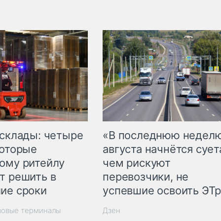
 склады: четыре
«В последнюю недел
которые
августа начнётся суета
ому ритейлу
чем рискуют
т решить в
перевозчики, не
ие сроки
успевшие освоить ЭТ
зовые терминалы
Дзен