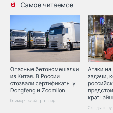
Самое читаемое
Опасные бетономешалки
Атаки на
из Китая. В России
задачи, 
отозвали сертификаты у
российск
Dongfeng и Zoomlion
предстои
кратчайш
Коммерческий транспорт
Склады и гру