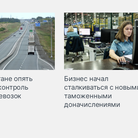
Бизнес начал
тане опять
сталкиваться с новым
контроль
таможенными
евозок
доначислениями