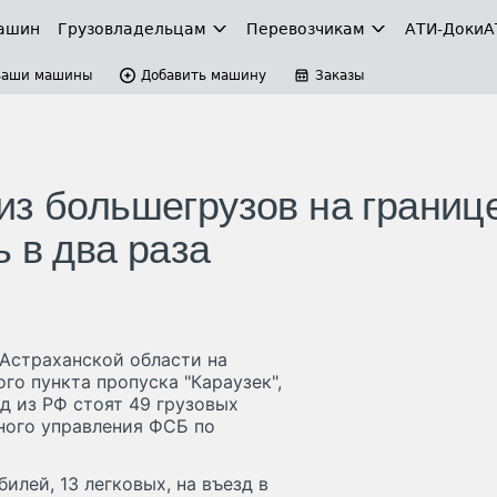
ашин
Грузовладельцам
Перевозчикам
АТИ-Доки
А
Ваши машины
Добавить машину
Заказы
из большегрузов на границе
 в два раза
 Астраханской области на
го пункта пропуска "Караузек",
зд из РФ стоят 49 грузовых
ного управления ФСБ по
илей, 13 легковых, на въезд в