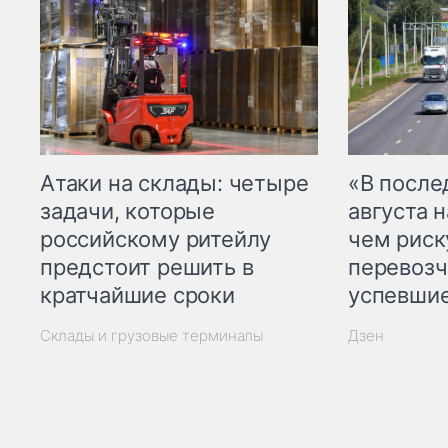
Атаки на склады: четыре
«В посл
задачи, которые
августа н
российскому ритейлу
чем рис
предстоит решить в
перевозч
кратчайшие сроки
успевшие
Склады и грузовые терминалы
Дзен