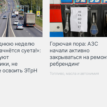
Горючая пора: АЗС
еднюю неделю
начали активно
ачнётся суета!»:
закрываться на ремон
куют
ребрендинг
ики, не
 освоить ЭТрН
Топливо, масла и автохимия