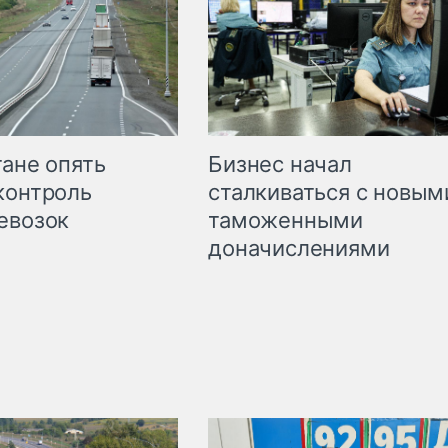
Бизнес начал
тане опять
сталкиваться с новым
контроль
таможенными
евозок
доначислениями