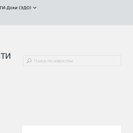
ТИ-Доки (ЭДО)
сти