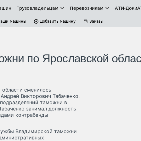
ашин
Грузовладельцам
Перевозчикам
АТИ-Доки
А
Ваши машины
Добавить машину
Заказы
ожни по Ярославской обла
 области сменилось
 Андрей Викторович Табаченко.
х подразделений таможни в
 Табаченко занимал должность
видами контрабанды
 Службы Владимирской таможни
административных