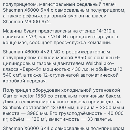
полуприцепом, магистральный седельный тягач
Shacman X6000 6x4 с самосвальным полуприцепом,
а также рефрижераторный фургон на шасси
Shacman М6000 6x2.
Машины будут представлены на стенде 14-310 в
павильоне №3, зале №14. Их продажи стартуют в
конце мая, сообщает пресс-служба компании.
Shacman X6000 4x2 LNG с рефрижераторным
полуприцепом полной массой 8650 кг оснащён 6-
цилиндровым газовым двигателем Weichai эко-
класса «Евро-5» мощностью 430 л.с. и объёмом 12
540 см³, а также 12-ступенчатой автоматической
коробкой передач.
Полуприцеп оборудован холодильной установкой
Carrier Vector 1550 со стальным топливным баком.
Длина теплоизолированного кузова производства
Sunhunk составляет 13 600 мм, ширина – 2300 мм и
высота — 3980 мм. Его грузоподъёмность – 40 000
кг, объём — 120 м³, вместимость — 33 палеты.
Shacman X6000 6x4 с самосвальным полуприцепом