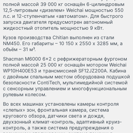
полной массой 39 000 кг оснащён 6-цилиндровым
12,5-литровым «дизелем» Weichai мощностью 550
л.с. и 12-ступенчатым «автоматом». Для быстрого
запуска двигателя предусмотрен автономный
жидкостный отопитель мощностью 9 кВт.
Кузов производства Chitian выполнен из стали
NM450. Его габариты – 10 150 х 2550 х 3285 мм, а
объём – 31 м³.
Shacman M6000 6x2 с рефрижераторным фургоном
полной массой 25 000 кг оснащён мотором Weichai
WP10H400E53 и трансмиссией SF12JZ200A. Кабина
с двойным спальным местом оборудована подушкой
безопасности ContiTech, мультимедийной системой
с сенсорным управлением и многофункциональным
рулевым колесом.
Во всех машинах установлены камеры контроля
«слепых» зон, фронтальная камера, система
кругового обзора, датчики света и дождя,
двухзонный климат-контроль, адаптивный круиз-
контроль, а также система предупреждения о