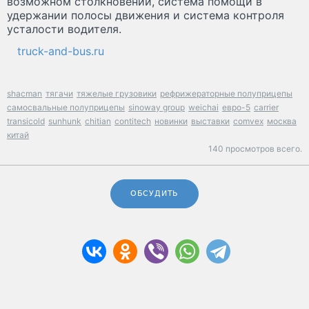
возможном столкновении, система помощи в
удержании полосы движения и система контроля
усталости водителя.
truck-and-bus.ru
shacman
тягачи
тяжелые грузовики
рефрижераторные полуприцепы
самосвальные полуприцепы
sinoway group
weichai
евро-5
carrier
transicold
sunhunk
chitian
contitech
новинки
выставки
comvex
москва
китай
140 просмотров всего.
ОБСУДИТЬ