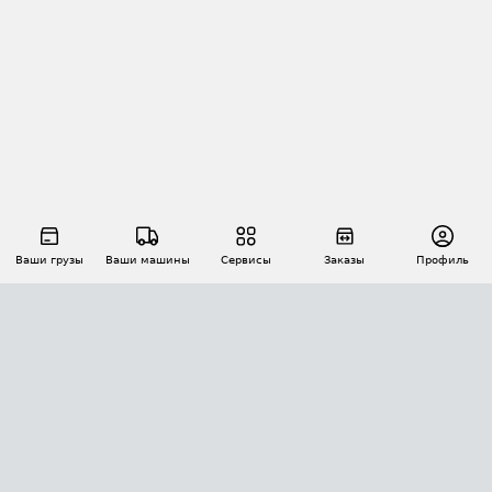
Ваши грузы
Ваши машины
Сервисы
Заказы
Профиль
АВТОМАТИЗАЦИЯ ПЕРЕВОЗОК
Площадки
Заказы
Торги
Тендеры
АТИ-Доки
GPS-мониторинг
АТИ Мессенджер
Цепочки грузов
API ATI.SU