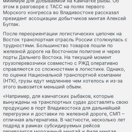
минимум для добываемой на Камчатке рыбы. Об
этом в разговоре с ТАСС на полях первого
Морского конгресса во Владивостоке рассказал
президент ассоциации добытчиков минтая Алексей
Буглак.
После переориентации логистических цепочек на
Восток транспортная отрасль России столкнулась с
трудностями. Большинство товаров пошли по
железной дороге на Восточном полигоне и через
порты Дальнего Востока. На текущий момент
грузоперевозчики совместно с РЖД оперативно
справляются со сложностями в логистике. Однако,
по оценке Национальной транспортной компании
(НТК), грузы едут медленнее чем хотелось и из-за
этого вывозится меньший объем.
«Например, для камчатских рыбаков, которые
вынуждены на транспортных судах доставлять свою
продукцию в порт Владивостока для дальнейшей
перегрузки и доставки по железной дороге, СМП –
отличная альтернатива. В частности, несколько лет
подряд в рамках субсидируемых рейсов
перевозится мороженый минтай и филе минтая.