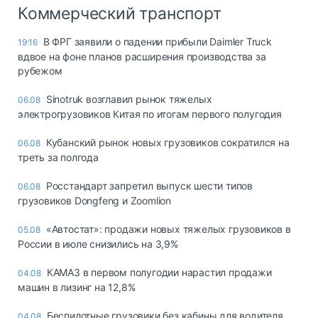
Коммерческий транспорт
В ФРГ заявили о падении прибыли Daimler Truck
19:16
вдвое на фоне планов расширения производства за
рубежом
Sinotruk возглавил рынок тяжелых
06.08
электрогрузовиков Китая по итогам первого полугодия
Кубанский рынок новых грузовиков сократился на
06.08
треть за полгода
Росстандарт запретил выпуск шести типов
06.08
грузовиков Dongfeng и Zoomlion
«Автостат»: продажи новых тяжелых грузовиков в
05.08
России в июле снизились на 3,9%
КАМАЗ в первом полугодии нарастил продажи
04.08
машин в лизинг на 12,8%
Беспилотные грузовики без кабины для водителя
04.08