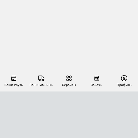
Ваши грузы
Ваши машины
Сервисы
Заказы
Профиль
АВТОМАТИЗАЦИЯ ПЕРЕВОЗОК
Площадки
Заказы
Торги
Тендеры
АТИ-Доки
GPS-мониторинг
АТИ Мессенджер
Цепочки грузов