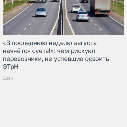
«В последнюю неделю августа
начнётся суета!»: чем рискуют
перевозчики, не успевшие освоить
ЭТрН
Дзен