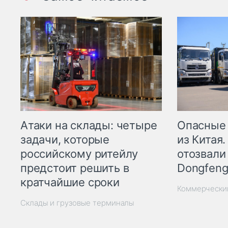
Опасные
Атаки на склады: четыре
из Китая.
задачи, которые
отозвали
российскому ритейлу
Dongfeng
предстоит решить в
кратчайшие сроки
Коммерчески
Склады и грузовые терминалы