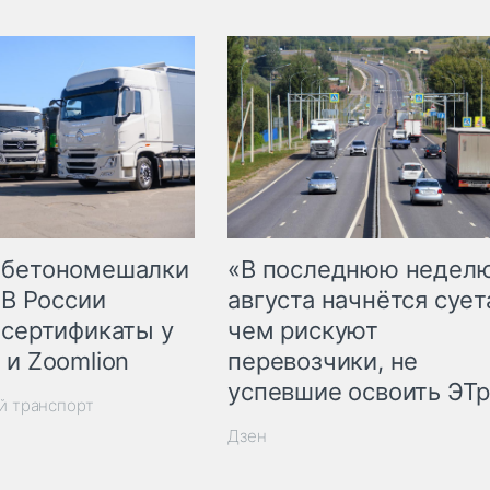
 бетономешалки
«В последнюю недел
 В России
августа начнётся суета
 сертификаты у
чем рискуют
 и Zoomlion
перевозчики, не
успевшие освоить ЭТ
й транспорт
Дзен