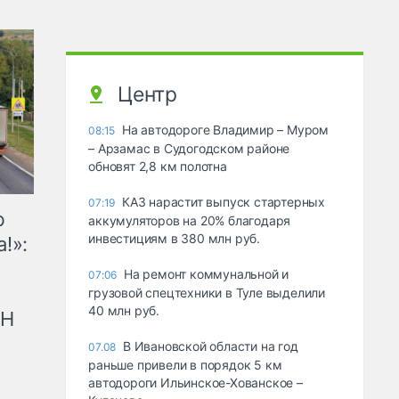
Центр
На автодороге Владимир – Муром
08:15
– Арзамас в Судогодском районе
обновят 2,8 км полотна
КАЗ нарастит выпуск стартерных
07:19
ю
аккумуляторов на 20% благодаря
инвестициям в 380 млн руб.
!»:
На ремонт коммунальной и
07:06
грузовой спецтехники в Туле выделили
40 млн руб.
рН
В Ивановской области на год
07.08
раньше привели в порядок 5 км
автодороги Ильинское-Хованское –