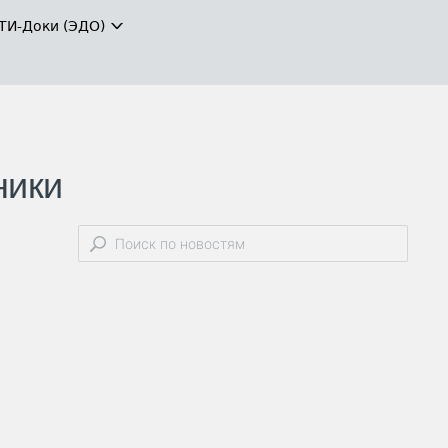
ТИ-Доки (ЭДО)
ники