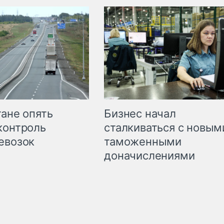
Бизнес начал
тане опять
сталкиваться с новым
контроль
таможенными
евозок
доначислениями