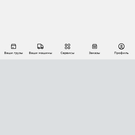
Ваши грузы
Ваши машины
Сервисы
Заказы
Профиль
АВТОМАТИЗАЦИЯ ПЕРЕВОЗОК
Площадки
Заказы
Торги
Тендеры
АТИ-Доки
GPS-мониторинг
АТИ Мессенджер
Цепочки грузов
API ATI.SU
ПОЛЕЗНОЕ
Расчет расстояний