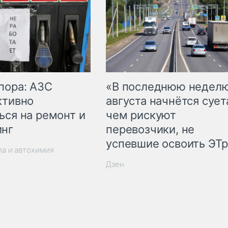
пора: АЗС
«В последнюю недел
ктивно
августа начнётся суета
ься на ремонт и
чем рискуют
инг
перевозчики, не
успевшие освоить ЭТ
ла и автохимия
Дзен