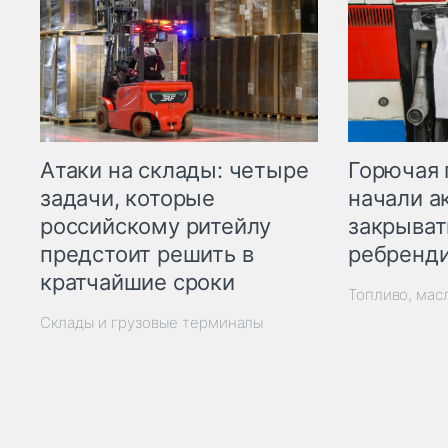
Горючая 
Атаки на склады: четыре
начали а
задачи, которые
закрыват
российскому ритейлу
ребренд
предстоит решить в
кратчайшие сроки
Топливо, мас
Склады и грузовые терминалы