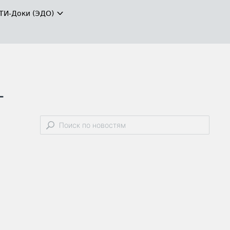
ТИ-Доки (ЭДО)
-