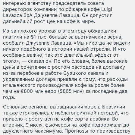
интервью агентству председатель совета
директоров компании по обжарке кофе Luigi
Lavazza SpA Джузеппе Лавацца. Он допустил
дальнейший рост цен на кофе в мире.
Из-за плохого урожая в этом году обжарщики
платили на $1 тыс. больше за вьетнамские зерна,
сообщил Джузеппе Лавацца. «Мы никогда не видели
ничего подобного в истории нашей отрасли. И что
особенно важно, так это длительный эффект от
этого», — сказал он. По его словам, более высокие
цены в сочетании с ростом расходов на доставку
из-за перебоев в работе Суэцкого канала и
укреплением доллара привели к тому, что расходы
итальянского производителя кофе выросли более
чем на €800 млн евро ($865 млн) за последние два
года.
Основные регионы выращивания кофе в Бразилии
также столкнулись с неблагоприятной погодой, что
привело к росту цен на кофе сорта арабика. Во
вторник, 9 июля, фьючерсы на кофе подорожали до
двухлетнего максимума. Прогнозы по производству