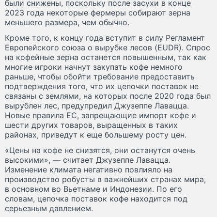
были снижены, поскольку после засухи в конце
2023 года некоторые фермеры собирают зерна
меньшего размера, чем обычно.
Кроме того, к концу года вступит в силу Регламент
Европейского союза о вырубке лесов (EUDR). Спрос
на кофейные зерна останется повышенным, так как
многие игроки начнут закупать кофе немного
раньше, чтобы обойти требование предоставить
подтверждения того, что их цепочки поставок не
связаны с землями, на которых после 2020 года был
вырублен лес, предупредил Джузеппе Лавацца.
Новые правила ЕС, запрещающие импорт кофе и
шести других товаров, выращенных в таких
районах, приведут к еще большему росту цен.
«Цены на кофе не снизятся, они останутся очень
высокими», — считает Джузеппе Лавацца.
Изменение климата негативно повлияло на
производство робусты в важнейших странах мира,
в основном во Вьетнаме и Индонезии. По его
словам, цепочка поставок кофе находится под
серьезным давлением.