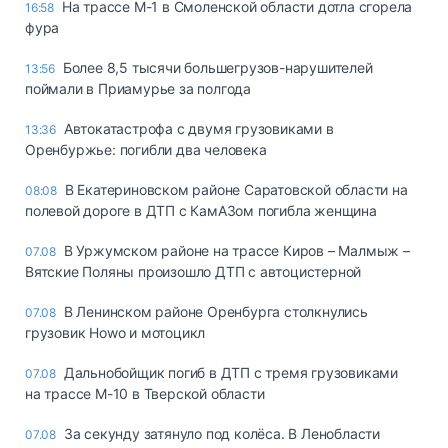
На трассе М-1 в Смоленской области дотла сгорела
16:58
фура
Более 8,5 тысячи большегрузов-нарушителей
13:56
поймали в Приамурье за полгода
Автокатастрофа с двумя грузовиками в
13:36
Оренбуржье: погибли два человека
В Екатериновском районе Саратовской области на
08:08
полевой дороге в ДТП с КамАЗом погибла женщина
В Уржумском районе на трассе Киров – Малмыж –
07.08
Вятские Поляны произошло ДТП с автоцистерной
В Ленинском районе Оренбурга столкнулись
07.08
грузовик Howo и мотоцикл
Дальнобойщик погиб в ДТП с тремя грузовиками
07.08
на трассе М-10 в Тверской области
За секунду затянуло под колёса. В Ленобласти
07.08