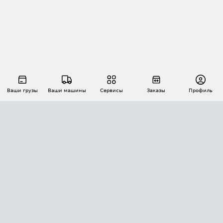
Ваши грузы
Ваши машины
Сервисы
Заказы
Профиль
АВТОМАТИЗАЦИЯ ПЕРЕВОЗОК
Площадки
Заказы
Торги
Тендеры
АТИ-Доки
GPS-мониторинг
АТИ Мессенджер
Цепочки грузов
API ATI.SU
ПОЛЕЗНОЕ