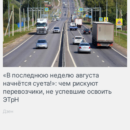
«В последнюю неделю августа
начнётся суета!»: чем рискуют
перевозчики, не успевшие освоить
ЭТрН
Дзен