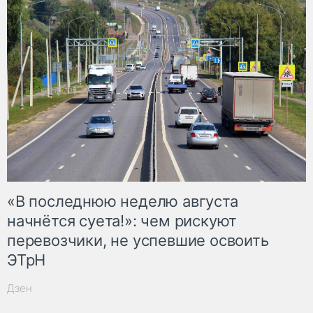
«В последнюю неделю августа
начнётся суета!»: чем рискуют
перевозчики, не успевшие освоить
ЭТрН
Дзен