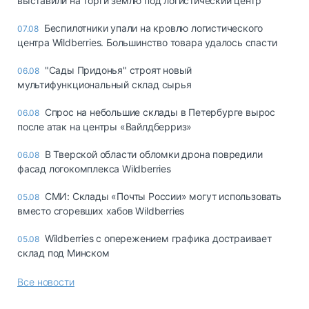
выставили на торги землю под логистический центр
Беспилотники упали на кровлю логистического
07.08
центра Wildberries. Большинство товара удалось спасти
"Сады Придонья" строят новый
06.08
мультифункциональный склад сырья
Спрос на небольшие склады в Петербурге вырос
06.08
после атак на центры «Вайлдберриз»
В Тверской области обломки дрона повредили
06.08
фасад логокомплекса Wildberries
СМИ: Склады «Почты России» могут использовать
05.08
вместо сгоревших хабов Wildberries
Wildberries с опережением графика достраивает
05.08
склад под Минском
Все новости