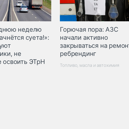
Горючая пора: АЗС
еднюю неделю
начали активно
ачнётся суета!»:
закрываться на ремон
куют
ребрендинг
ики, не
 освоить ЭТрН
Топливо, масла и автохимия