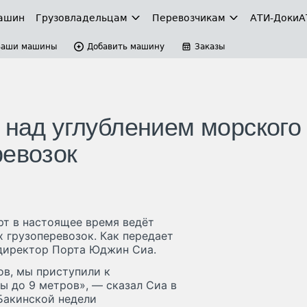
ашин
Грузовладельцам
Перевозчикам
АТИ-Доки
А
Ваши машины
Добавить машину
Заказы
 над углублением морского
ревозок
т в настоящее время ведёт
 грузоперевозок. Как передает
й директор Порта Юджин Сиа.
ов, мы приступили к
ы до 9 метров», — сказал Сиа в
Бакинской недели