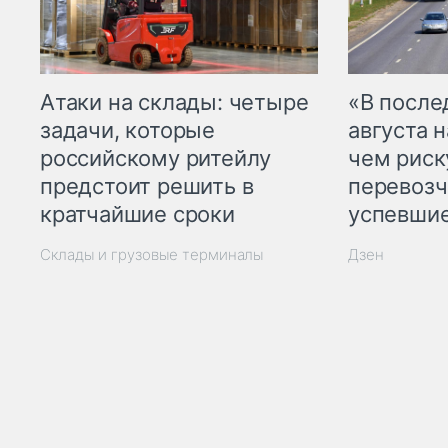
Атаки на склады: четыре
«В посл
задачи, которые
августа н
российскому ритейлу
чем рис
предстоит решить в
перевозч
кратчайшие сроки
успевшие
Склады и грузовые терминалы
Дзен