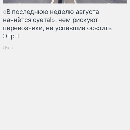
«В последнюю неделю августа
начнётся суета!»: чем рискуют
перевозчики, не успевшие освоить
ЭТрН
Дзен