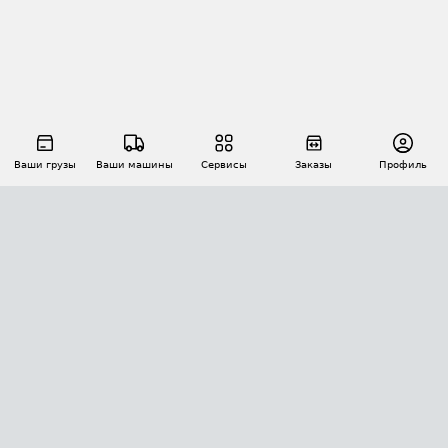
Ваши грузы
Ваши машины
Сервисы
Заказы
Профиль
АВТОМАТИЗАЦИЯ ПЕРЕВОЗОК
Площадки
Заказы
Торги
Тендеры
АТИ-Доки
GPS-мониторинг
АТИ Мессенджер
Цепочки грузов
API ATI.SU
ПОЛЕЗНОЕ
Расчет расстояний
БЕЗОПАСНОСТЬ