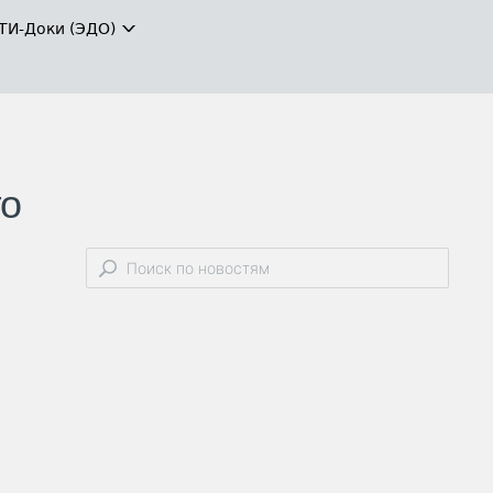
ТИ-Доки (ЭДО)
го