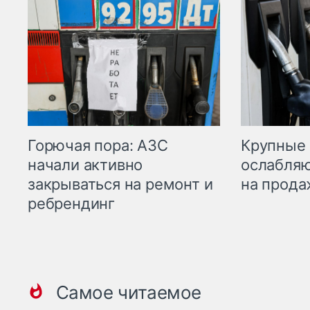
Горючая пора: АЗС
Крупные 
начали активно
ослабляю
закрываться на ремонт и
на прода
ребрендинг
Самое читаемое