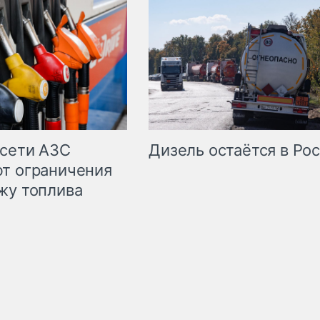
сети АЗС
Дизель остаётся в Ро
т ограничения
жу топлива