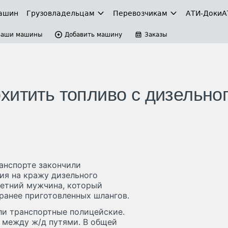
ашин
Грузовладельцам
Перевозчикам
АТИ-Доки
А
Ваши машины
Добавить машину
Заказы
хитить топливо с дизельно
анспорте закончили
ия на кражу дизельного
-летний мужчина, который
ранее приготовленных шлангов.
ли транспортные полицейские.
 между ж/д путями. В общей