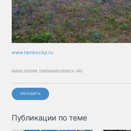
www.tambov.kp.ru
кража топлива
тамбовская область
цфо
ОБСУДИТЬ
Публикации по теме