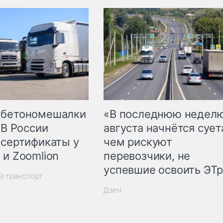
 бетономешалки
«В последнюю недел
 В России
августа начнётся суета
 сертификаты у
чем рискуют
 и Zoomlion
перевозчики, не
успевшие освоить ЭТ
й транспорт
Дзен