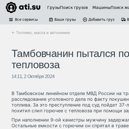
Грузы
Поиск грузов
Машины
Поиск м
Все сервисы
Ваши грузы
Добавить груз
← Топливо, масла и автохимия
Тамбовчанин пытался по
тепловоза
14:11, 2 Октября 2024
В Тамбовском линейном отделе МВД России на тр
расследование уголовного дела по факту покушен
топлива. За это преступление под суд пойдет 37
похитил слил горючее с тепловоза при помощи за
При наполнении 9-ой канистры мужчину задержа
Остальные емкости с горючим он спрятал в траве