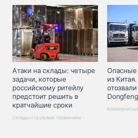
Опасные
Атаки на склады: четыре
из Китая.
задачи, которые
отозвали
российскому ритейлу
Dongfeng
предстоит решить в
кратчайшие сроки
Коммерчески
Склады и грузовые терминалы