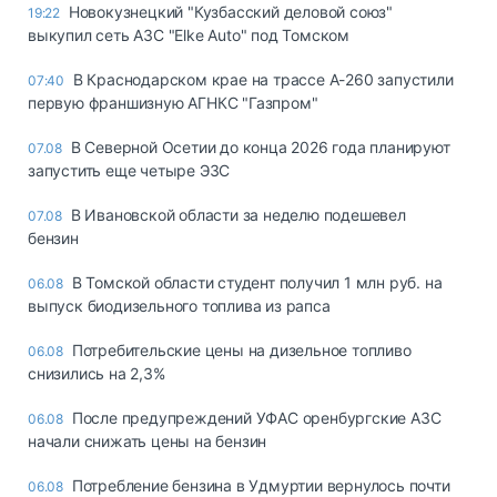
Новокузнецкий "Кузбасский деловой союз"
19:22
выкупил сеть АЗС "Elke Auto" под Томском
В Краснодарском крае на трассе А-260 запустили
07:40
первую франшизную АГНКС "Газпром"
В Северной Осетии до конца 2026 года планируют
07.08
запустить еще четыре ЭЗС
В Ивановской области за неделю подешевел
07.08
бензин
В Томской области студент получил 1 млн руб. на
06.08
выпуск биодизельного топлива из рапса
Потребительские цены на дизельное топливо
06.08
снизились на 2,3%
После предупреждений УФАС оренбургские АЗС
06.08
начали снижать цены на бензин
Потребление бензина в Удмуртии вернулось почти
06.08