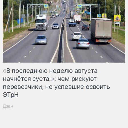
«В последнюю неделю августа
начнётся суета!»: чем рискуют
перевозчики, не успевшие освоить
ЭТрН
Дзен