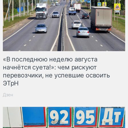
«В последнюю неделю августа
начнётся суета!»: чем рискуют
перевозчики, не успевшие освоить
ЭТрН
Дзен