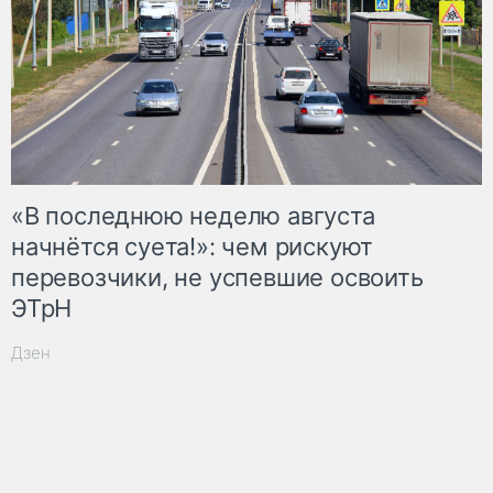
«В последнюю неделю августа
начнётся суета!»: чем рискуют
перевозчики, не успевшие освоить
ЭТрН
Дзен