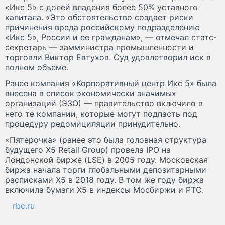
«Икс 5» с долей владения более 50% уставного
капитала. «Это обстоятельство создает риски
причинения вреда российскому подразделению
«Икс 5», России и ее гражданам», — отмечал статс-
секретарь — замминистра промышленности и
торговли Виктор Евтухов. Суд удовлетворил иск в
полном объеме.
Ранее компания «Корпоративный центр Икс 5» была
внесена в список экономически значимых
организаций (ЭЗО) — правительство включило в
него те компании, которые могут подпасть под
процедуру редомициляции принудительно.
«Пятерочка» (ранее это была головная структура
будущего X5 Retail Group) провела IPO на
Лондонской бирже (LSE) в 2005 году. Московская
биржа начала торги глобальными депозитарными
расписками Х5 в 2018 году. В том же году биржа
включила бумаги X5 в индексы Мосбиржи и РТС.
rbc.ru