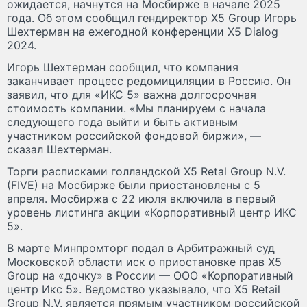
ожидается, начнутся на Мосбирже в начале 2025
года. Об этом сообщил гендиректор Х5 Group Игорь
Шехтерман на ежегодной конференции Х5 Dialog
2024.
Игорь Шехтерман сообщил, что компания
заканчивает процесс редомициляции в Россию. Он
заявил, что для «ИКС 5» важна долгосрочная
стоимость компании. «Мы планируем с начала
следующего года выйти и быть активным
участником российской фондовой биржи», —
сказал Шехтерман.
Торги расписками голландской X5 Retal Group N.V.
(FIVE) на Мосбирже были приостановлены с 5
апреля. Мосбиржа с 22 июля включила в первый
уровень листинга акции «Корпоративный центр ИКС
5».
В марте Минпромторг подал в Арбитражный суд
Московской области иск о приостановке прав X5
Group на «дочку» в России — ООО «Корпоративный
центр Икс 5». Ведомство указывало, что X5 Retail
Group N.V. является прямым участником российской