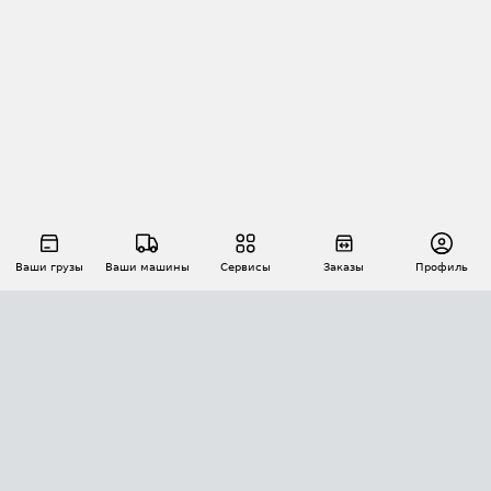
Ваши грузы
Ваши машины
Сервисы
Заказы
Профиль
АВТОМАТИЗАЦИЯ ПЕРЕВОЗОК
Площадки
Заказы
Торги
Тендеры
АТИ-Доки
GPS-мониторинг
АТИ Мессенджер
Цепочки грузов
API ATI.SU