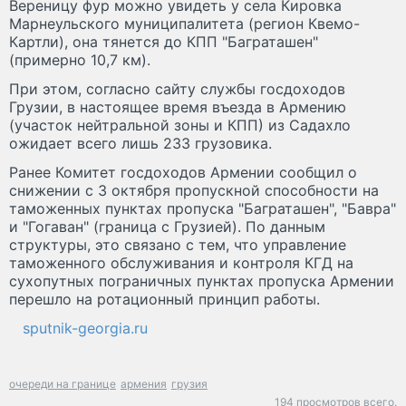
Вереницу фур можно увидеть у села Кировка
Марнеульского муниципалитета (регион Квемо-
Картли), она тянется до КПП "Баграташен"
(примерно 10,7 км).
При этом, согласно сайту службы госдоходов
Грузии, в настоящее время въезда в Армению
(участок нейтральной зоны и КПП) из Садахло
ожидает всего лишь 233 грузовика.
Ранее Комитет госдоходов Армении сообщил о
снижении с 3 октября пропускной способности на
таможенных пунктах пропуска "Баграташен", "Бавра"
и "Гогаван" (граница с Грузией). По данным
структуры, это связано с тем, что управление
таможенного обслуживания и контроля КГД на
сухопутных пограничных пунктах пропуска Армении
перешло на ротационный принцип работы.
sputnik-georgia.ru
очереди на границе
армения
грузия
194 просмотров всего.