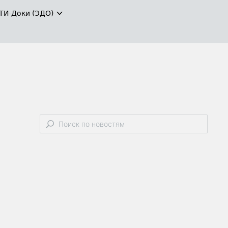
ТИ-Доки (ЭДО)
и