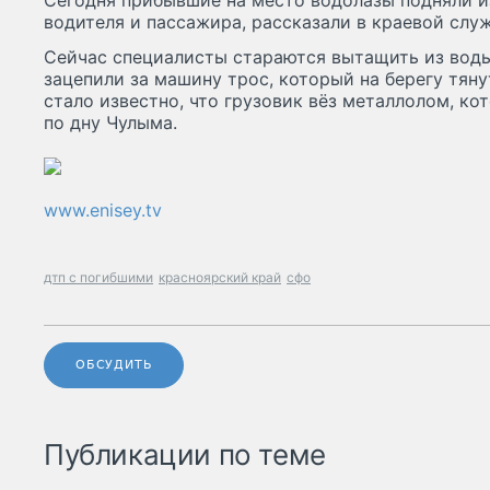
Сегодня прибывшие на место водолазы подняли и
водителя и пассажира, рассказали в краевой служ
Сейчас специалисты стараются вытащить из вод
зацепили за машину трос, который на берегу тяну
стало известно, что грузовик вёз металлолом, к
по дну Чулыма.
www.enisey.tv
дтп с погибшими
красноярский край
сфо
ОБСУДИТЬ
Публикации по теме