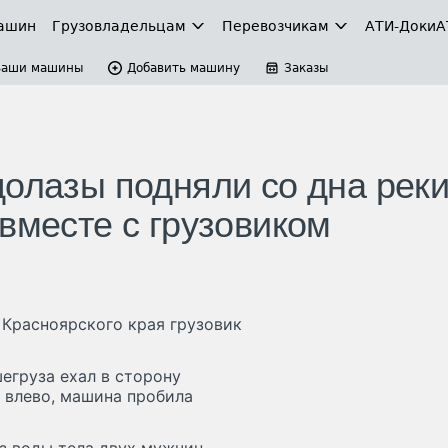
ашин
Грузовладельцам
Перевозчикам
АТИ-Доки
А
Ваши машины
Добавить машину
Заказы
долазы подняли со дна рек
вместе с грузовиком
 Красноярского края грузовик
егруза ехал в сторону
 влево, машина пробила