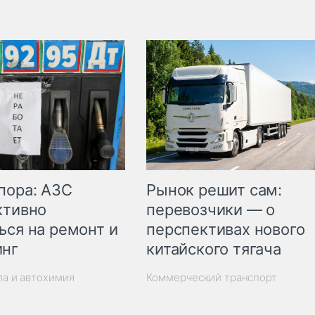
пора: АЗС
Рынок решит сам:
ктивно
перевозчики — о
ься на ремонт и
перспективах нового
инг
китайского тягача
ла и автохимия
Коммерческий транспорт