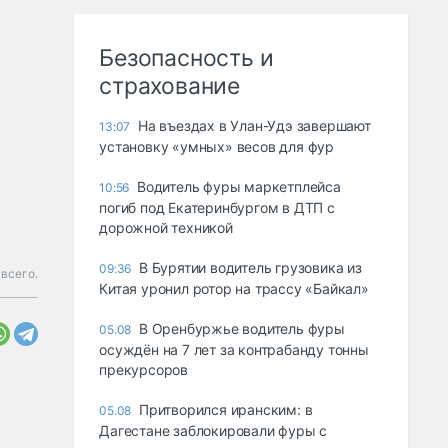
Безопасность и
страхование
Ha въeздax в Улaн-Удэ зaвepшaют
13:07
ycтaнoвкy «yмныx» вecoв для фyp
Водитель фуры маркетплейса
10:56
погиб под Екатеринбургом в ДТП с
дорожной техникой
В Бурятии водитель грузовика из
09:36
всего.
Китая уронил ротор на трассу «Байкал»
В Оренбуржье водитель фуры
05.08
осуждён на 7 лет за контрабанду тонны
прекурсоров
Притворился иранским: в
05.08
Дагестане заблокировали фуры с