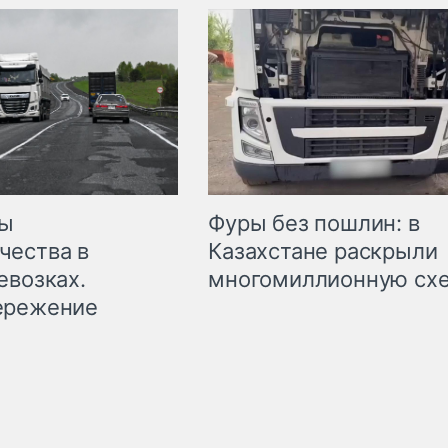
мы
Фуры без пошлин: в
чества в
Казахстане раскрыли
евозках.
многомиллионную сх
ережение