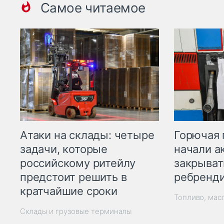
Самое читаемое
Горючая 
Атаки на склады: четыре
начали а
задачи, которые
закрыват
российскому ритейлу
ребренд
предстоит решить в
кратчайшие сроки
Топливо, мас
Склады и грузовые терминалы