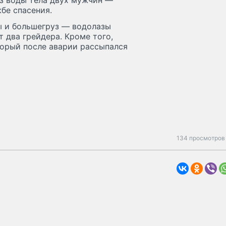
з воды тела двух мужчин —
бе спасения.
ы и большегруз — водолазы
т два грейдера. Кроме того,
оторый после аварии рассыпался
134 просмотров 