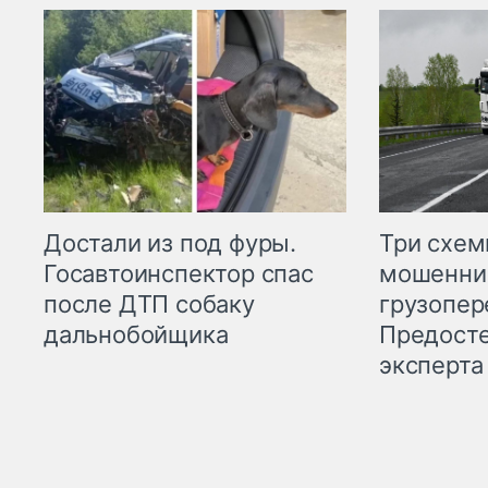
Три схе
Достали из под фуры.
мошенни
Госавтоинспектор спас
грузопер
после ДТП собаку
Предост
дальнобойщика
эксперта