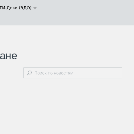
ТИ-Доки (ЭДО)
тане