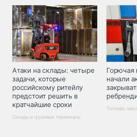
Горючая 
Атаки на склады: четыре
начали а
задачи, которые
закрыват
российскому ритейлу
ребренд
предстоит решить в
кратчайшие сроки
Топливо, мас
Склады и грузовые терминалы