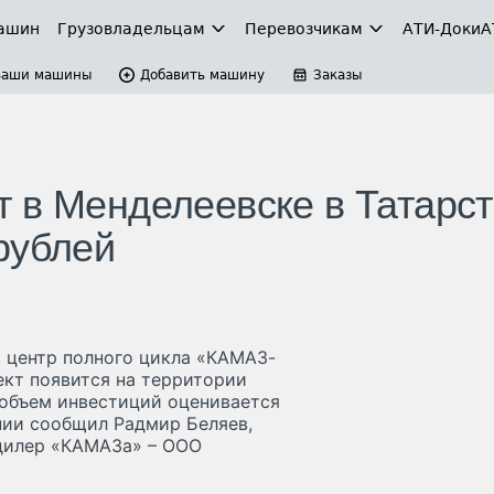
ашин
Грузовладельцам
Перевозчикам
АТИ-Доки
А
Ваши машины
Добавить машину
Заказы
 в Менделеевске в Татарс
рублей
й центр полного цикла «КАМАЗ-
ект появится на территории
 объем инвестиций оценивается
нии сообщил Радмир Беляев,
 дилер «КАМАЗа» – ООО