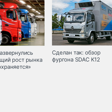
Сделан так: обзор
развернулись
фургона SDAC K12
бщий рост рынка
охраняется»