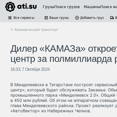
Грузы
Поиск грузов
Машины
Поиск м
Все сервисы
Ваши грузы
Добавить груз
← Коммерческий транспорт
Дилер «КАМАЗа» откроет
центр за полмиллиарда 
16:33, 7 Октября 2024
В Менделеевске в Татарстане построят сервисны
центр», который будет обслуживать Закамье. Объ
промышленного парка «Менделеевск 2.0». Общий
в 450 млн рублей. Об этом на аппаратном совеща
глава Менделеевского района. Проект реализует
«АвтоВектор» из Набережных Челнов.