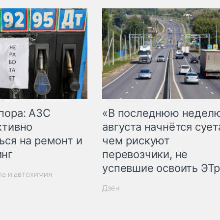
пора: АЗС
«В последнюю недел
ктивно
августа начнётся суета
ься на ремонт и
чем рискуют
инг
перевозчики, не
успевшие освоить ЭТ
ла и автохимия
Дзен