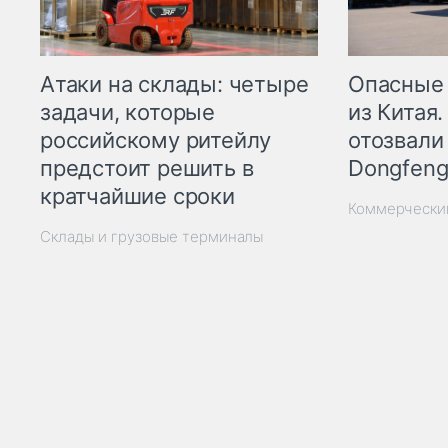
Опасные
Атаки на склады: четыре
из Китая.
задачи, которые
отозвали
российскому ритейлу
Dongfeng
предстоит решить в
кратчайшие сроки
Коммерчески
Склады и грузовые терминалы