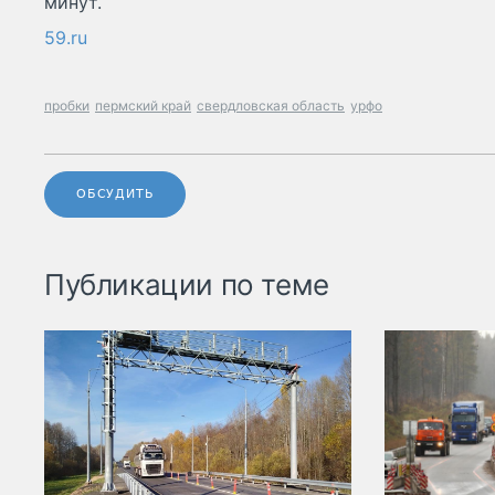
минут.
59.ru
пробки
пермский край
свердловская область
урфо
ОБСУДИТЬ
Публикации по теме