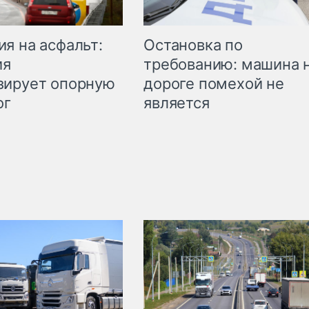
Остановка по
я на асфальт:
требованию: машина 
ия
дороге помехой не
зирует опорную
является
ог