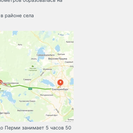
лометров образовалась на
 в районе села
до Перми занимает 5 часов 50