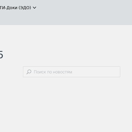
ТИ-Доки (ЭДО)
5