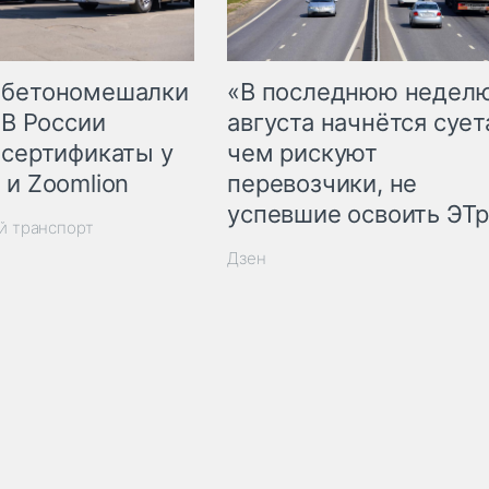
 бетономешалки
«В последнюю недел
 В России
августа начнётся суета
 сертификаты у
чем рискуют
 и Zoomlion
перевозчики, не
успевшие освоить ЭТ
й транспорт
Дзен