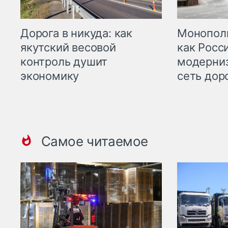
Дорога в никуда: как
Монополи
якутский весовой
как Росс
контроль душит
модерни
экономику
сеть дор
Самое читаемое