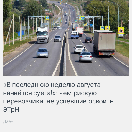
«В последнюю неделю августа
начнётся суета!»: чем рискуют
перевозчики, не успевшие освоить
ЭТрН
Дзен