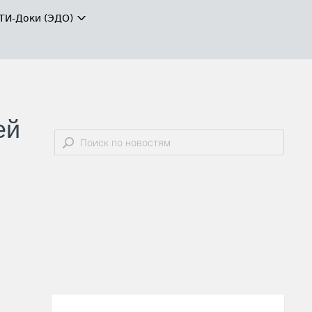
ТИ-Доки (ЭДО)
ей