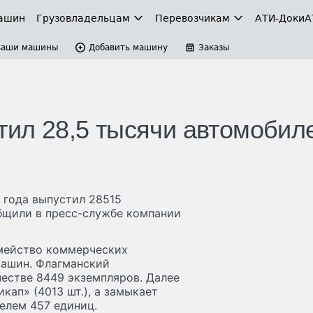
ашин
Грузовладельцам
Перевозчикам
АТИ-Доки
А
Ваши машины
Добавить машину
Заказы
тил 28,5 тысячи автомобил
 года выпустил 28515
бщили в пресс-службе компании
мейство коммерческих
машин. Флагманский
естве 8449 экземпляров. Далее
кап» (4013 шт.), а замыкает
елем 457 единиц.