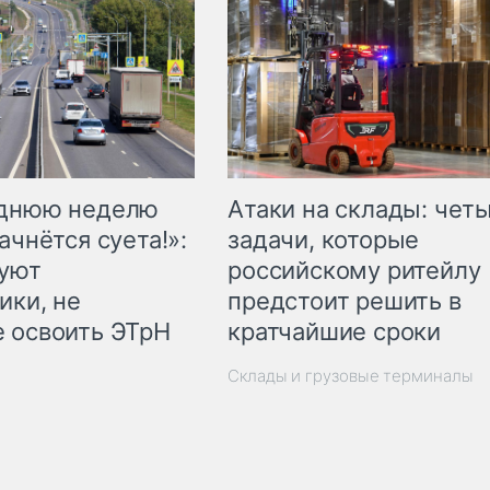
еднюю неделю
Атаки на склады: чет
ачнётся суета!»:
задачи, которые
куют
российскому ритейлу
ики, не
предстоит решить в
 освоить ЭТрН
кратчайшие сроки
Склады и грузовые терминалы