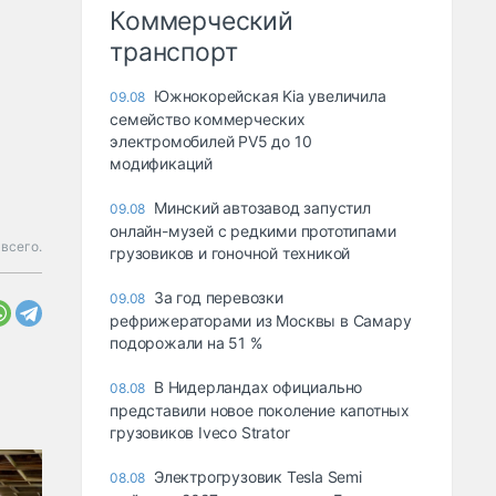
Коммерческий
транспорт
Южнокорейская Kia увеличила
09.08
семейство коммерческих
электромобилей PV5 до 10
модификаций
Минский автозавод запустил
09.08
онлайн-музей с редкими прототипами
 всего.
грузовиков и гоночной техникой
За год перевозки
09.08
рефрижераторами из Москвы в Самару
подорожали на 51 %
В Нидерландах официально
08.08
представили новое поколение капотных
грузовиков Iveco Strator
Электрогрузовик Tesla Semi
08.08