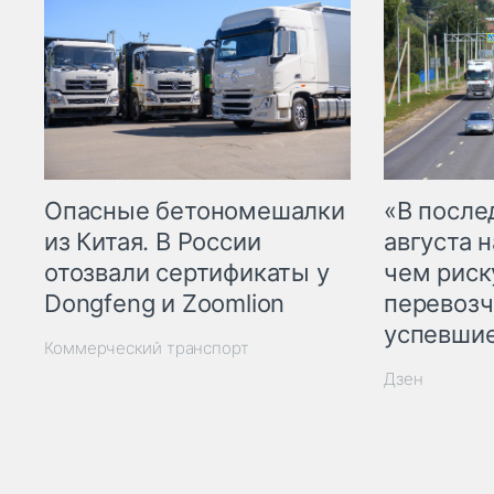
Опасные бетономешалки
«В посл
из Китая. В России
августа н
отозвали сертификаты у
чем рис
Dongfeng и Zoomlion
перевозч
успевшие
Коммерческий транспорт
Дзен