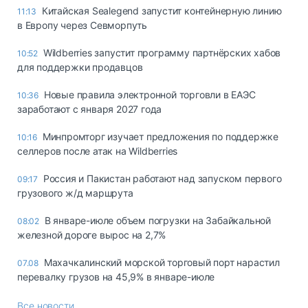
Китайская Sealegend запустит контейнерную линию
11:13
в Европу через Севморпуть
Wildberries запустит программу партнёрских хабов
10:52
для поддержки продавцов
Новые правила электронной торговли в ЕАЭС
10:36
заработают с января 2027 года
Минпромторг изучает предложения по поддержке
10:16
селлеров после атак на Wildberries
Россия и Пакистан работают над запуском первого
09:17
грузового ж/д маршрута
В январе-июле объем погрузки на Забайкальной
08:02
железной дороге вырос на 2,7%
Махачкалинский морской торговый порт нарастил
07.08
перевалку грузов на 45,9% в январе-июле
Все новости