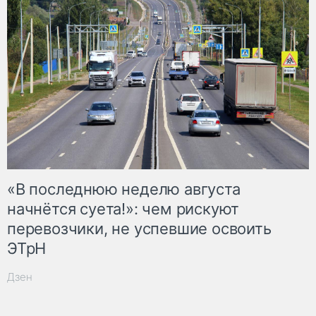
«В последнюю неделю августа
начнётся суета!»: чем рискуют
перевозчики, не успевшие освоить
ЭТрН
Дзен