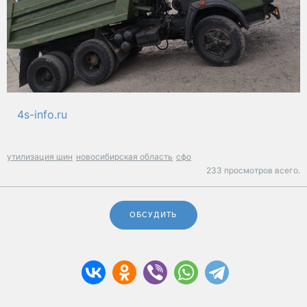
4s-info.ru
утилизация шин
новосибирская область
сфо
233 просмотров всего.
ОБСУДИТЬ