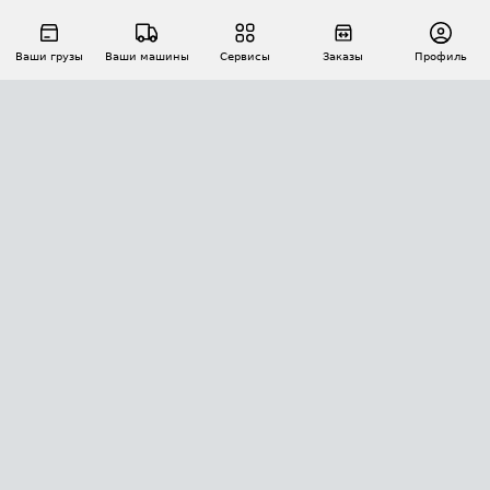
Ваши грузы
Ваши машины
Сервисы
Заказы
Профиль
АВТОМАТИЗАЦИЯ ПЕРЕВОЗОК
Площадки
Заказы
Торги
Тендеры
АТИ-Доки
GPS-мониторинг
АТИ Мессенджер
Цепочки грузов
API ATI.SU
ПОЛЕЗНОЕ
Расчет расстояний
БЕЗОПАСНОСТЬ
Академия ATI.SU
ATI.SU о безопасности
Звезды ATI.SU на вашем сайте
КОНТАКТЫ И ТАРИФЫ
Памятка по проверке контрагентов
Индекс ATI.SU FTL РФ
О системе ATI.SU
Светофор+
Средние ставки
ИНФОРМАЦИЯ
Контактная информация