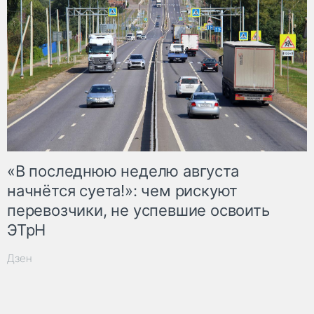
«В последнюю неделю августа
начнётся суета!»: чем рискуют
перевозчики, не успевшие освоить
ЭТрН
Дзен