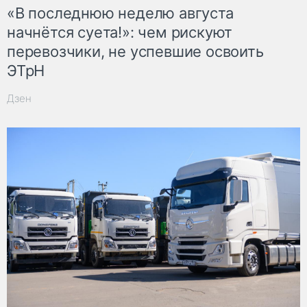
«В последнюю неделю августа
начнётся суета!»: чем рискуют
перевозчики, не успевшие освоить
ЭТрН
Дзен