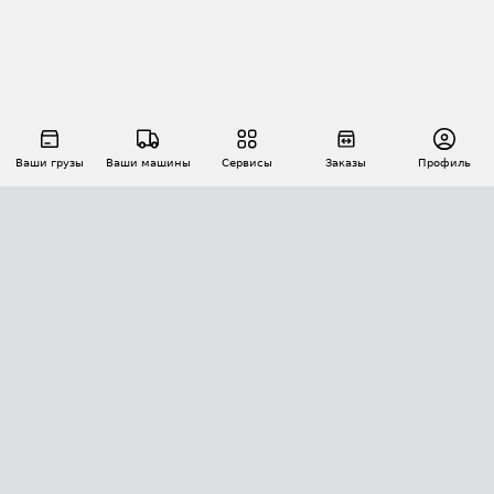
Ваши грузы
Ваши машины
Сервисы
Заказы
Профиль
АВТОМАТИЗАЦИЯ ПЕРЕВОЗОК
Площадки
Заказы
Торги
Тендеры
АТИ-Доки
GPS-мониторинг
АТИ Мессенджер
Цепочки грузов
API ATI.SU
ПОЛЕЗНОЕ
Расчет расстояний
БЕЗОПАСНОСТЬ
Академия ATI.SU