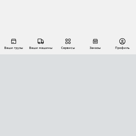
Ваши грузы
Ваши машины
Сервисы
Заказы
Профиль
АВТОМАТИЗАЦИЯ ПЕРЕВОЗОК
Площадки
Заказы
Торги
Тендеры
АТИ-Доки
GPS-мониторинг
АТИ Мессенджер
Цепочки грузов
API ATI.SU
ПОЛЕЗНОЕ
Расчет расстояний
БЕЗОПАСНОСТЬ