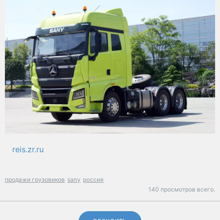
reis.zr.ru
продажи грузовиков
sany
россия
140 просмотров всего.