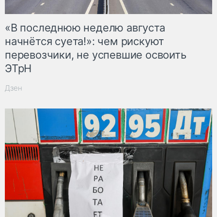
«В последнюю неделю августа
начнётся суета!»: чем рискуют
перевозчики, не успевшие освоить
ЭТрН
Дзен