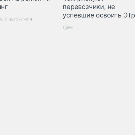
инг
перевозчики, не
успевшие освоить ЭТ
ла и автохимия
Дзен