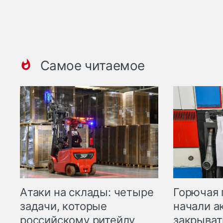
Самое читаемое
Горючая 
Атаки на склады: четыре
начали а
задачи, которые
закрыват
российскому ритейлу