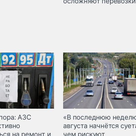
осложняют перевозки
пора: АЗС
«В последнюю недел
ктивно
августа начнётся суета
ься на ремонт и
чем рискуют