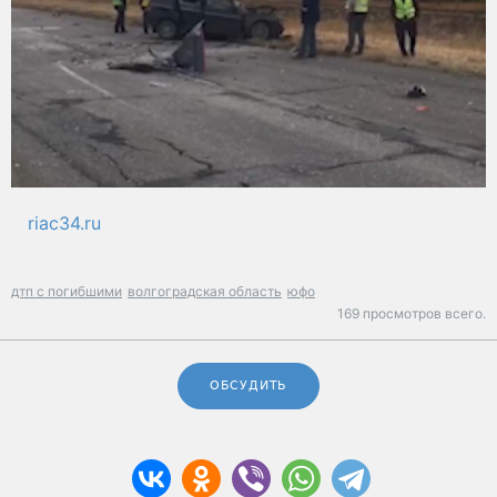
riac34.ru
дтп с погибшими
волгоградская область
юфо
169 просмотров всего.
ОБСУДИТЬ