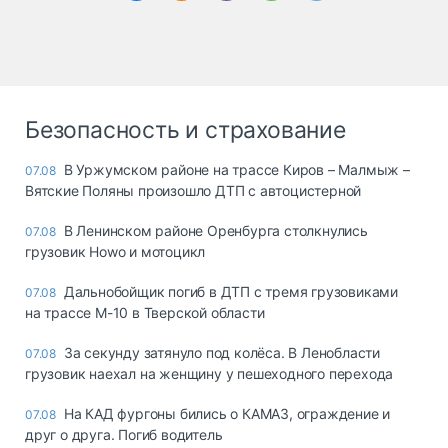
Безопасность и страхование
В Уржумском районе на трассе Киров – Малмыж –
07.08
Вятские Поляны произошло ДТП с автоцистерной
В Ленинском районе Оренбурга столкнулись
07.08
грузовик Howo и мотоцикл
Дальнобойщик погиб в ДТП с тремя грузовиками
07.08
на трассе М-10 в Тверской области
За секунду затянуло под колёса. В Ленобласти
07.08
грузовик наехал на женщину у пешеходного перехода
На КАД фургоны бились о КАМАЗ, ограждение и
07.08
друг о друга. Погиб водитель