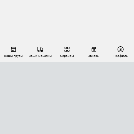
Ваши грузы
Ваши машины
Сервисы
Заказы
Профиль
АВТОМАТИЗАЦИЯ ПЕРЕВОЗОК
Площадки
Заказы
Торги
Тендеры
АТИ-Доки
GPS-мониторинг
АТИ Мессенджер
Цепочки грузов
API ATI.SU
ПОЛЕЗНОЕ