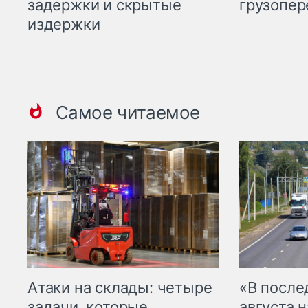
задержки и скрытые
грузопер
издержки
Самое читаемое
Атаки на склады: четыре
«В посл
задачи, которые
августа н