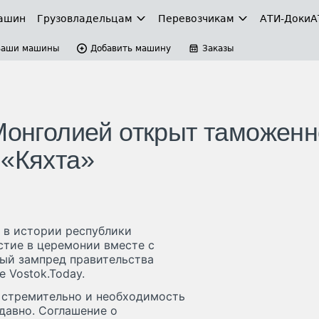
ашин
Грузовладельцам
Перевозчикам
АТИ-Доки
А
Ваши машины
Добавить машину
Заказы
Монголией открыт таможенн
 «Кяхта»
 в истории республики
стие в церемонии вместе с
ый зампред правительства
 Vostok.Today.
 стремительно и необходимость
давно. Соглашение о