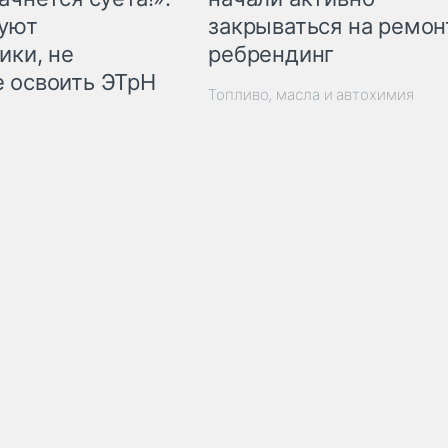
закрываться на ремон
куют
ребрендинг
ики, не
 освоить ЭТрН
Топливо, масла и автохимия