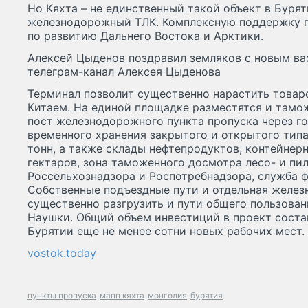
Но Кяхта – не единственный такой объект в Буря
железнодорожный ТЛК. Комплексную поддержку п
по развитию Дальнего Востока и Арктики.
Алексей Цыденов поздравил земляков с новым ва
телеграм-канал Алексея Цыденова
Терминал позволит существенно нарастить товар
Китаем. На единой площадке разместятся и тамо
пост железнодорожного пункта пропуска через г
временного хранения закрытого и открытого типа
тонн, а также склады нефтепродуктов, контейне
гектаров, зона таможенного досмотра лесо- и пи
Россельхознадзора и Роспотребнадзора, служба ф
Собственные подъездные пути и отдельная желез
существенно разгрузить и пути общего пользован
Наушки. Общий объем инвестиций в проект состав
Бурятии еще не менее сотни новых рабочих мест.
vostok.today
пункты пропуска
мапп кяхта
монголия
бурятия