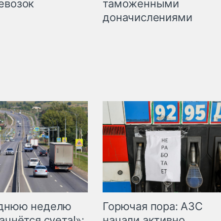
таможенными
евозок
доначислениями
Горючая пора: АЗС
еднюю неделю
начали активно
ачнётся суета!»: