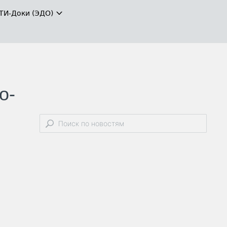
ТИ-Доки (ЭДО)
о-