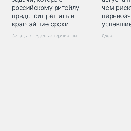
российскому ритейлу
чем рис
предстоит решить в
перевозч
кратчайшие сроки
успевшие
Склады и грузовые терминалы
Дзен